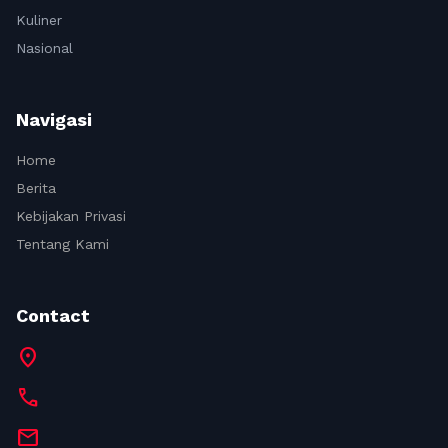
Kuliner
Nasional
Navigasi
Home
Berita
Kebijakan Privasi
Tentang Kami
Contact
location_on
call
mail