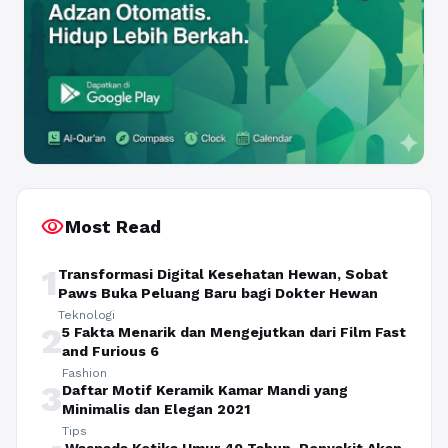
visibility
Most Read
1
Transformasi Digital Kesehatan Hewan, Sobat
Paws Buka Peluang Baru bagi Dokter Hewan
Teknologi
2
5 Fakta Menarik dan Mengejutkan dari Film Fast
and Furious 6
Fashion
3
Daftar Motif Keramik Kamar Mandi yang
Minimalis dan Elegan 2021
Tips