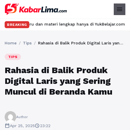
menu
u dan materi lengkap hanya di YukBelajar.com. Mulai langkah suk
BREAKING
Home
/
Tips
/
Rahasia di Balik Produk Digital Laris yang Sering Muncul di Beranda Kamu
TIPS
Rahasia di Balik Produk
Digital Laris yang Sering
Muncul di Beranda Kamu
Author
calendar_today
schedule
Apr 25, 2025
23:22