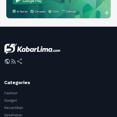
public
rss_feed
share
Categories
Fashion
Gadget
Kecantikan
Kesehatan