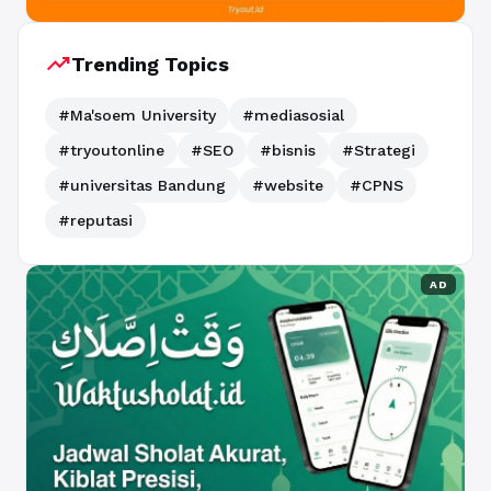
trending_up
Trending Topics
#Ma'soem University
#mediasosial
#tryoutonline
#SEO
#bisnis
#Strategi
#universitas Bandung
#website
#CPNS
#reputasi
AD