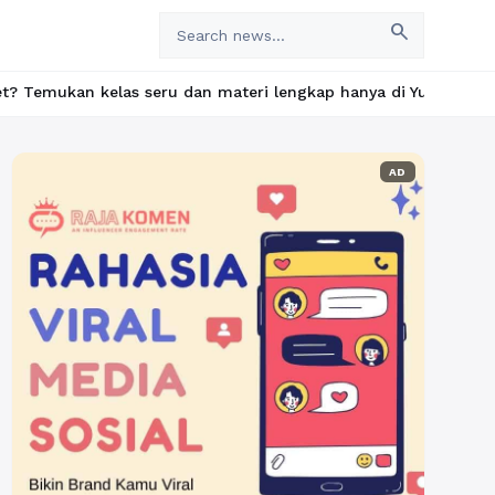
search
elas seru dan materi lengkap hanya di YukBelajar.com. Mulai lan
AD