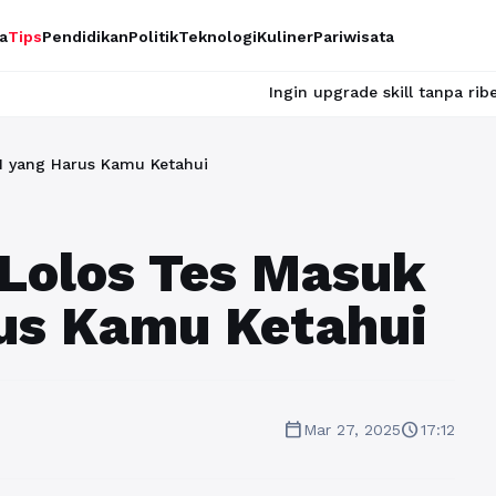
a
Tips
Pendidikan
Politik
Teknologi
Kuliner
Pariwisata
Ingin upgrade skill tanpa ribet? Temukan k
N yang Harus Kamu Ketahui
Lolos Tes Masuk
us Kamu Ketahui
calendar_today
schedule
Mar 27, 2025
17:12