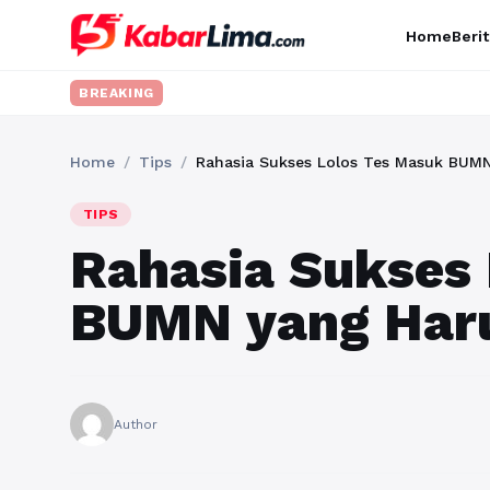
Home
Berit
BREAKING
Home
/
Tips
/
Rahasia Sukses Lolos Tes Masuk BUM
TIPS
Rahasia Sukses 
BUMN yang Har
Author