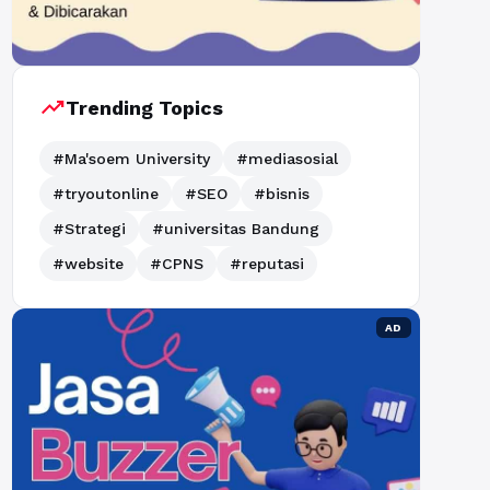
trending_up
Trending Topics
#Ma'soem University
#mediasosial
#tryoutonline
#SEO
#bisnis
#Strategi
#universitas Bandung
#website
#CPNS
#reputasi
AD