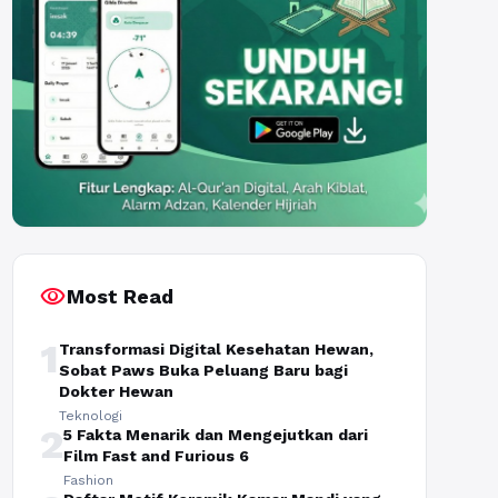
visibility
Most Read
1
Transformasi Digital Kesehatan Hewan,
Sobat Paws Buka Peluang Baru bagi
Dokter Hewan
Teknologi
2
5 Fakta Menarik dan Mengejutkan dari
Film Fast and Furious 6
Fashion