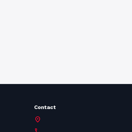
Contact
location_on
call