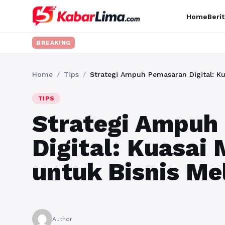
Home
Berit
BREAKING
Home
/
Tips
/
Strategi Ampuh Pemasaran Digital: Kua
TIPS
Strategi Ampuh
Digital: Kuasai 
untuk Bisnis Mel
Author