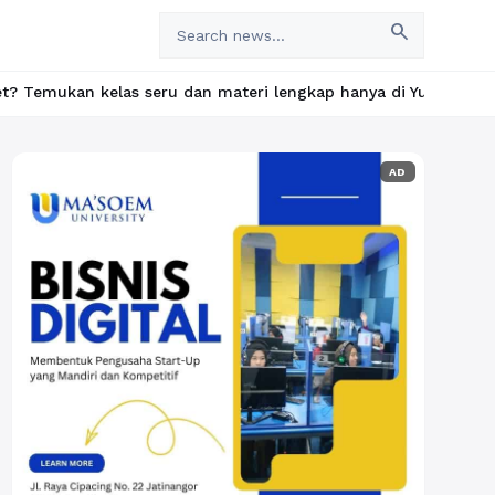
search
 seru dan materi lengkap hanya di YukBelajar.com. Mulai langkah
AD