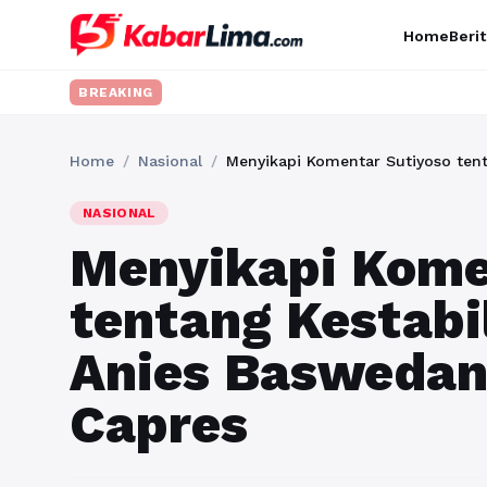
Home
Berit
BREAKING
Home
/
Nasional
/
NASIONAL
Menyikapi Kome
tentang Kestabi
Anies Baswedan
Capres