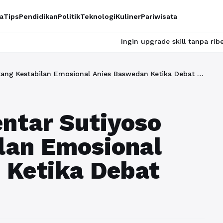
a
Tips
Pendidikan
Politik
Teknologi
Kuliner
Pariwisata
Ingin upgrade skill tanpa ribet? Temukan kelas
Menyikapi Komentar Sutiyoso tentang Kestabilan Emosional Anies Baswedan Ketika Debat Capres
ntar Sutiyoso
lan Emosional
 Ketika Debat