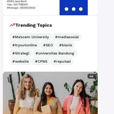
trending_up
Trending Topics
#Ma'soem University
#mediasosial
#tryoutonline
#SEO
#bisnis
#Strategi
#universitas Bandung
#website
#CPNS
#reputasi
AD