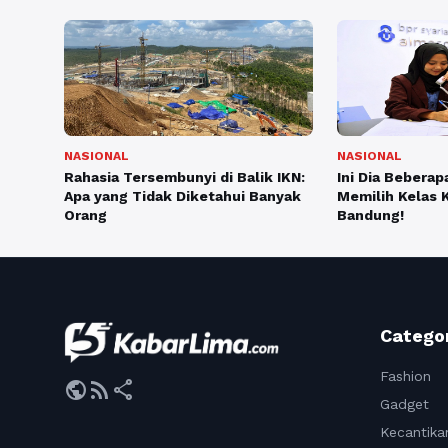
NASIONAL
NASIONAL
Rahasia Tersembunyi di Balik IKN:
Ini Dia Bebera
Apa yang Tidak Diketahui Banyak
Memilih Kelas 
Orang
Bandung!
Catego
Fashion
public
rss_feed
share
Gadget
Kecantika