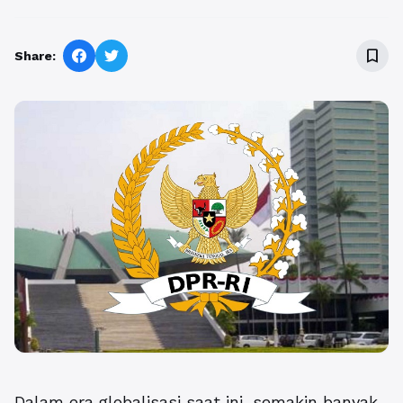
bookmark_border
Share:
Dalam era globalisasi saat ini, semakin banyak