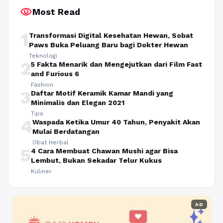
visibility
Most Read
1
Transformasi Digital Kesehatan Hewan, Sobat
Paws Buka Peluang Baru bagi Dokter Hewan
Teknologi
2
5 Fakta Menarik dan Mengejutkan dari Film Fast
and Furious 6
Fashion
3
Daftar Motif Keramik Kamar Mandi yang
Minimalis dan Elegan 2021
Tips
4
Waspada Ketika Umur 40 Tahun, Penyakit Akan
Mulai Berdatangan
Obat Herbal
5
4 Cara Membuat Chawan Mushi agar Bisa
Lembut, Bukan Sekadar Telur Kukus
Kuliner
AD