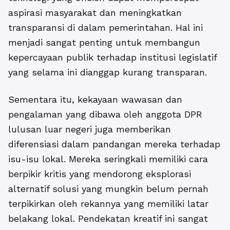
aspirasi masyarakat dan meningkatkan
transparansi di dalam pemerintahan. Hal ini
menjadi sangat penting untuk membangun
kepercayaan publik terhadap institusi legislatif
yang selama ini dianggap kurang transparan.
Sementara itu, kekayaan wawasan dan
pengalaman yang dibawa oleh anggota DPR
lulusan luar negeri juga memberikan
diferensiasi dalam pandangan mereka terhadap
isu-isu lokal. Mereka seringkali memiliki cara
berpikir kritis yang mendorong eksplorasi
alternatif solusi yang mungkin belum pernah
terpikirkan oleh rekannya yang memiliki latar
belakang lokal. Pendekatan kreatif ini sangat