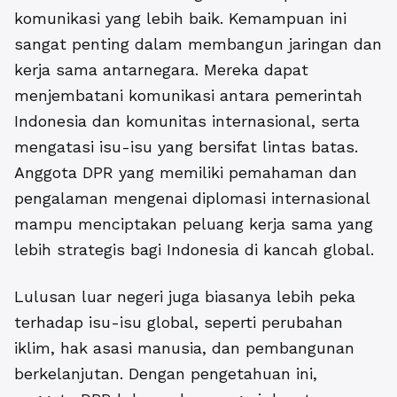
komunikasi yang lebih baik. Kemampuan ini
sangat penting dalam membangun jaringan dan
kerja sama antarnegara. Mereka dapat
menjembatani komunikasi antara pemerintah
Indonesia dan komunitas internasional, serta
mengatasi isu-isu yang bersifat lintas batas.
Anggota DPR yang memiliki pemahaman dan
pengalaman mengenai diplomasi internasional
mampu menciptakan peluang kerja sama yang
lebih strategis bagi Indonesia di kancah global.
Lulusan luar negeri juga biasanya lebih peka
terhadap isu-isu global, seperti perubahan
iklim, hak asasi manusia, dan pembangunan
berkelanjutan. Dengan pengetahuan ini,