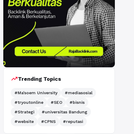
trending_up
Trending Topics
#Ma'soem University
#mediasosial
#tryoutonline
#SEO
#bisnis
#Strategi
#universitas Bandung
#website
#CPNS
#reputasi