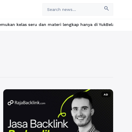
search
s seru dan materi lengkap hanya di YukBelajar.com. Mulai langka
AD