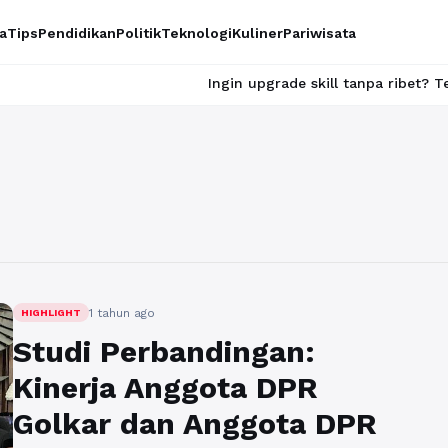
a
Tips
Pendidikan
Politik
Teknologi
Kuliner
Pariwisata
Ingin upgrade skill tanpa ribet? Temukan kela
1 tahun ago
HIGHLIGHT
Studi Perbandingan:
Kinerja Anggota DPR
Golkar dan Anggota DPR