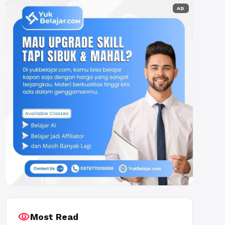
AD
visibility
Most Read