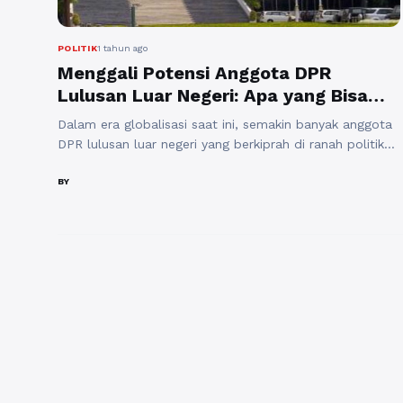
POLITIK
1 tahun ago
Menggali Potensi Anggota DPR
Lulusan Luar Negeri: Apa yang Bisa
Dipelajari?
Dalam era globalisasi saat ini, semakin banyak anggota
DPR lulusan luar negeri yang berkiprah di ranah politik
Indonesia. Kehadiran mereka tidak hanya memberikan
angin segar bagi dinamika politik nasional, tetapi juga
BY
menyimpan potensi besar yang bisa dimanfaatkan untuk
meningkatkan kualitas legislatif dan kebijakan publik di
negara ini. Lulusan luar negeri membawa perspektif dan
pengalaman berbeda ...
Baca Selengkapnya