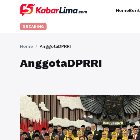
Home
Berit
BREAKING
Home
/
AnggotaDPRRI
AnggotaDPRRI