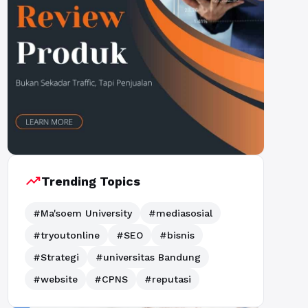
trending_up
Trending Topics
#Ma'soem University
#mediasosial
#tryoutonline
#SEO
#bisnis
#Strategi
#universitas Bandung
#website
#CPNS
#reputasi