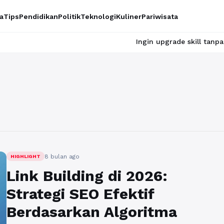
a
Tips
Pendidikan
Politik
Teknologi
Kuliner
Pariwisata
Ingin upgrade skill tanpa ribet? Te
8 bulan ago
HIGHLIGHT
Link Building di 2026:
Strategi SEO Efektif
Berdasarkan Algoritma