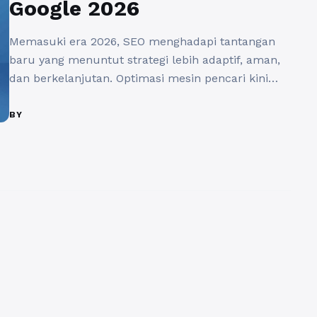
Google 2026
Memasuki era 2026, SEO menghadapi tantangan
baru yang menuntut strategi lebih adaptif, aman,
dan berkelanjutan. Optimasi mesin pencari kini
tidak hanya berfokus pada peringkat cepat, tetapi
menekankan kualitas konten, relevansi, dan
BY
reputasi website. Perubahan ini sejalan dengan
pembaruan algoritma Google 2026, yang semakin
cerdas dalam menilai kredibilitas situs serta
efektivitas strategi link building. Backlink tetap ...
Baca Selengkapnya