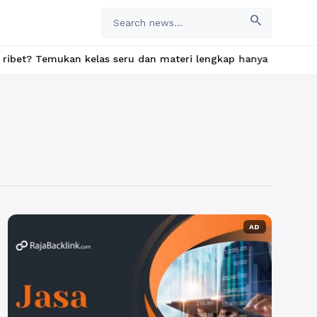
search
mukan kelas seru dan materi lengkap hanya di YukBelajar.com. Mu
AD