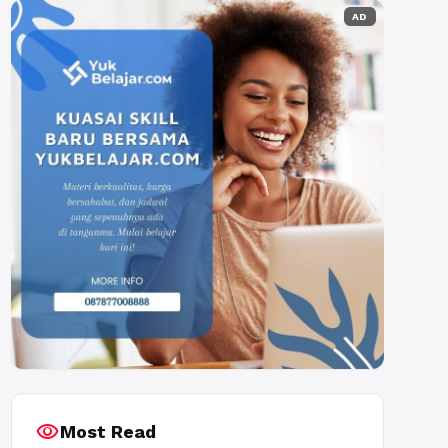
AD
visibility
Most Read