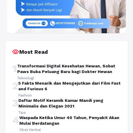
visibility
Most Read
1
Transformasi Digital Kesehatan Hewan, Sobat
Paws Buka Peluang Baru bagi Dokter Hewan
Teknologi
2
5 Fakta Menarik dan Mengejutkan dari Film Fast
and Furious 6
Fashion
3
Daftar Motif Keramik Kamar Mandi yang
Minimalis dan Elegan 2021
Tips
4
Waspada Ketika Umur 40 Tahun, Penyakit Akan
Mulai Berdatangan
Obat Herbal