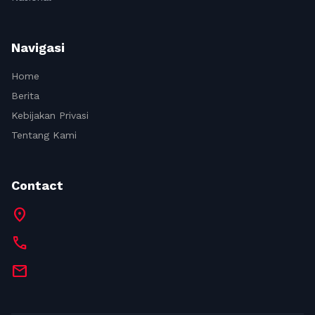
Navigasi
Home
Berita
Kebijakan Privasi
Tentang Kami
Contact
location_on
call
mail