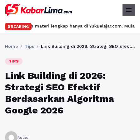
menu
 materi lengkap hanya di YukBelajar.com. Mulai langkah suksesmu 
BREAKING
Home
/
Tips
/
Link Building di 2026: Strategi SEO Efektif Berdasarkan Algoritma Google 2026
TIPS
Link Building di 2026:
Strategi SEO Efektif
Berdasarkan Algoritma
Google 2026
Author