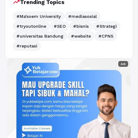
trending_up
Trending Topics
#Ma'soem University
#mediasosial
#tryoutonline
#SEO
#bisnis
#Strategi
#universitas Bandung
#website
#CPNS
#reputasi
AD