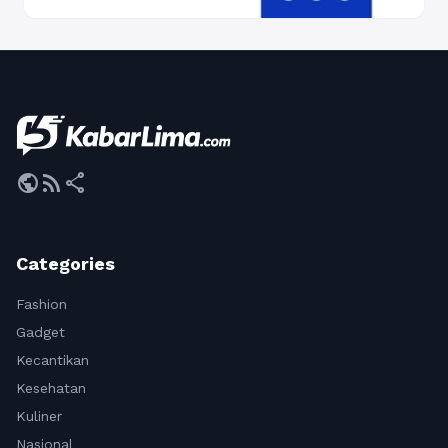
public
rss_feed
share
Categories
Fashion
Gadget
Kecantikan
Kesehatan
Kuliner
Nasional