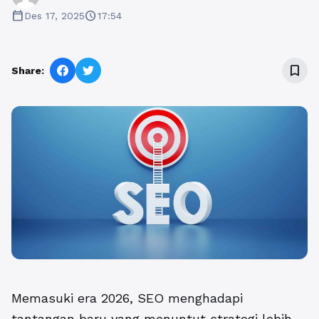
calendar_today
schedule
Des 17, 2025
17:54
bookmark_border
Share:
Memasuki era 2026, SEO menghadapi
tantangan baru yang menuntut strategi lebih