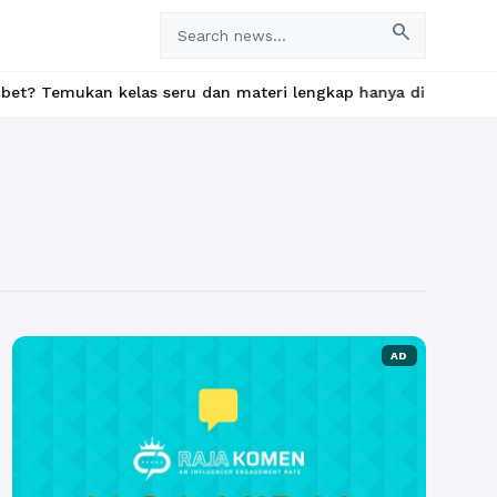
search
kan kelas seru dan materi lengkap hanya di YukBelajar.com. Mula
AD