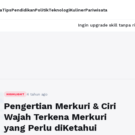
a
Tips
Pendidikan
Politik
Teknologi
Kuliner
Pariwisata
Ingin upgrade skill tanpa ribet? Temu
4 tahun ago
HIGHLIGHT
Pengertian Merkuri & Ciri
Wajah Terkena Merkuri
yang Perlu diKetahui