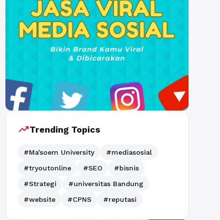
trending_up
Trending Topics
#Ma'soem University
#mediasosial
#tryoutonline
#SEO
#bisnis
#Strategi
#universitas Bandung
#website
#CPNS
#reputasi