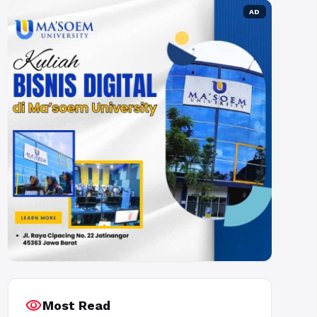
AD
visibility
Most Read