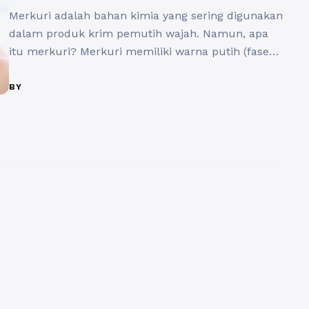
Merkuri adalah bahan kimia yang sering digunakan
dalam produk krim pemutih wajah. Namun, apa
itu merkuri? Merkuri memiliki warna putih (fase
cair) atau abu-abu (fase padat) dengan simbol Hg
yang bisa ditemukan di kerak Bumi. Menurut
BY
Badan Pengawas Obat dan Makanan (BPOM),
merkuri adalah racun tahan urai, dapat
terakumulasi dalam tubuh, dan menyebabkan
gangguan kesehatan, ...
Baca Selengkapnya