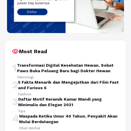
visibility
Most Read
1
Transformasi Digital Kesehatan Hewan, Sobat
Paws Buka Peluang Baru bagi Dokter Hewan
Teknologi
2
5 Fakta Menarik dan Mengejutkan dari Film Fast
and Furious 6
Fashion
3
Daftar Motif Keramik Kamar Mandi yang
Minimalis dan Elegan 2021
Tips
4
Waspada Ketika Umur 40 Tahun, Penyakit Akan
Mulai Berdatangan
Obat Herbal