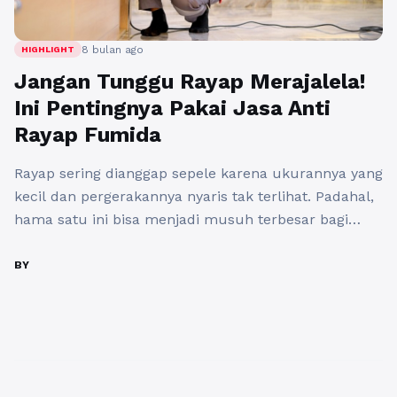
8 bulan ago
HIGHLIGHT
Jangan Tunggu Rayap Merajalela!
Ini Pentingnya Pakai Jasa Anti
Rayap Fumida
Rayap sering dianggap sepele karena ukurannya yang
kecil dan pergerakannya nyaris tak terlihat. Padahal,
hama satu ini bisa menjadi musuh terbesar bagi
rumah, gedung perkantoran, hingga bangunan
komersial. Banyak kasus menunjukkan kerusakan
BY
parah pada struktur bangunan baru disadari ketika
kondisi sudah terlambat. Kayu rapuh, pintu sulit
ditutup, plafon ambles, hingga rangka atap yang
melemah adalah ...
Baca Selengkapnya