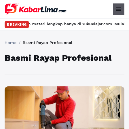
menu
seru dan materi lengkap hanya di YukBelajar.com. Mulai langkah s
BREAKING
Home
/
Basmi Rayap Profesional
Basmi Rayap Profesional