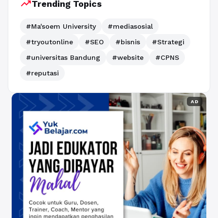
trending_up
Trending Topics
#Ma'soem University
#mediasosial
#tryoutonline
#SEO
#bisnis
#Strategi
#universitas Bandung
#website
#CPNS
#reputasi
AD