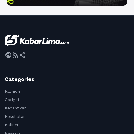
public
rss_feed
share
Categories
Fashion
Gadget
Kecantikan
Kesehatan
Kuliner
Nasional