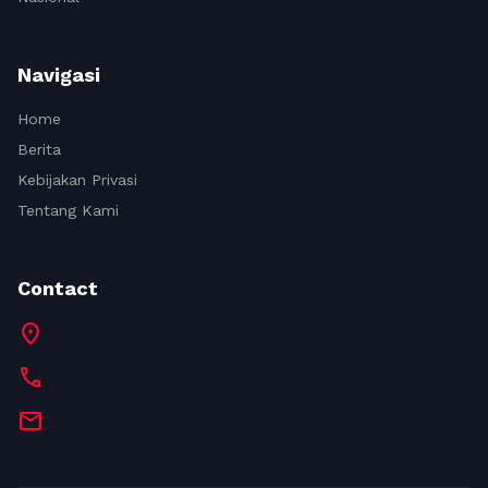
Navigasi
Home
Berita
Kebijakan Privasi
Tentang Kami
Contact
location_on
call
mail