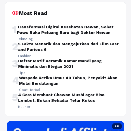
visibility
Most Read
1
Transformasi Digital Kesehatan Hewan, Sobat
Paws Buka Peluang Baru bagi Dokter Hewan
Teknologi
2
5 Fakta Menarik dan Mengejutkan dari Film Fast
and Furious 6
Fashion
3
Daftar Motif Keramik Kamar Mandi yang
Minimalis dan Elegan 2021
Tips
4
Waspada Ketika Umur 40 Tahun, Penyakit Akan
Mulai Berdatangan
Obat Herbal
5
4 Cara Membuat Chawan Mushi agar Bisa
Lembut, Bukan Sekadar Telur Kukus
Kuliner
AD