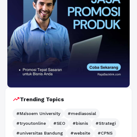
trending_up
Trending Topics
#Ma'soem University
#mediasosial
#tryoutonline
#SEO
#bisnis
#Strategi
#universitas Bandung
#website
#CPNS