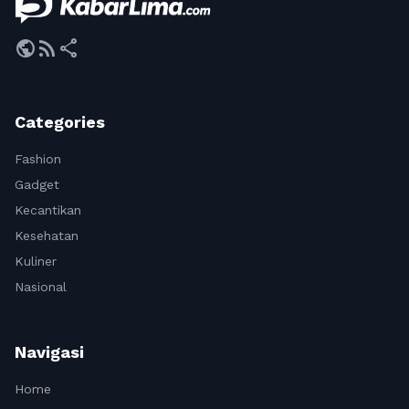
public
rss_feed
share
Categories
Fashion
Gadget
Kecantikan
Kesehatan
Kuliner
Nasional
Navigasi
Home