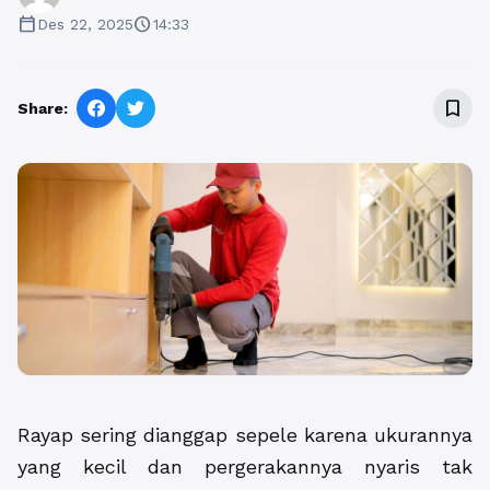
calendar_today
schedule
Des 22, 2025
14:33
bookmark_border
Share:
Rayap sering dianggap sepele karena ukurannya
yang kecil dan pergerakannya nyaris tak