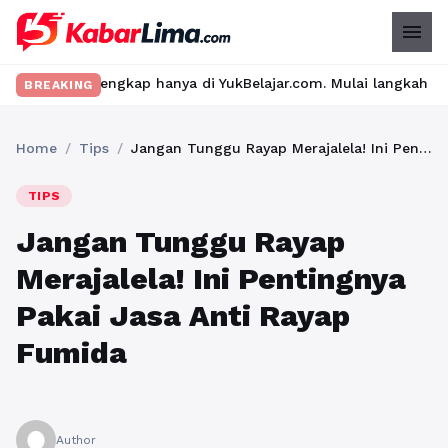
menu
engkap hanya di YukBelajar.com. Mulai langkah suksesmu hari ini!
BREAKING
Home
/
Tips
/
Jangan Tunggu Rayap Merajalela! Ini Pentingnya Pakai Jasa Anti Rayap Fumida
TIPS
Jangan Tunggu Rayap
Merajalela! Ini Pentingnya
Pakai Jasa Anti Rayap
Fumida
Author