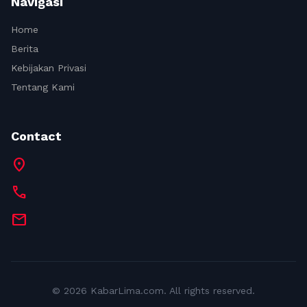
Navigasi
Home
Berita
Kebijakan Privasi
Tentang Kami
Contact
location_on
call
mail
© 2026 KabarLima.com. All rights reserved.