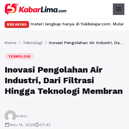
menu
 materi lengkap hanya di YukBelajar.com. Mulai langkah suksesmu
BREAKING
Home
/
Teknologi
/
Inovasi Pengolahan Air Industri, Dari Filtrasi Hingga Teknologi Membran
TEKNOLOGI
Inovasi Pengolahan Air
Industri, Dari Filtrasi
Hingga Teknologi Membran
Author
calendar_today
schedule
Nov 14, 2025
07:42