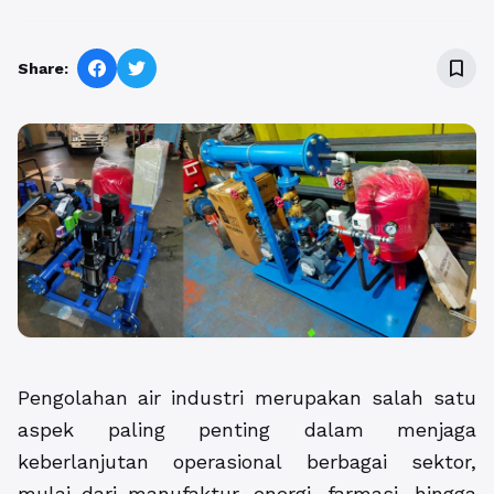
bookmark_border
Share:
Pengolahan air industri merupakan salah satu
aspek paling penting dalam menjaga
keberlanjutan operasional berbagai sektor,
mulai dari manufaktur, energi, farmasi, hingga