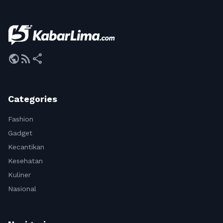
public
rss_feed
share
Categories
Fashion
Gadget
Kecantikan
Kesehatan
Kuliner
Nasional