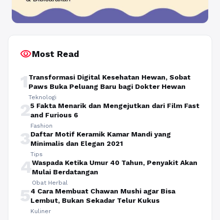
visibility
Most Read
1
Transformasi Digital Kesehatan Hewan, Sobat
Paws Buka Peluang Baru bagi Dokter Hewan
Teknologi
2
5 Fakta Menarik dan Mengejutkan dari Film Fast
and Furious 6
Fashion
3
Daftar Motif Keramik Kamar Mandi yang
Minimalis dan Elegan 2021
Tips
4
Waspada Ketika Umur 40 Tahun, Penyakit Akan
Mulai Berdatangan
Obat Herbal
5
4 Cara Membuat Chawan Mushi agar Bisa
Lembut, Bukan Sekadar Telur Kukus
Kuliner