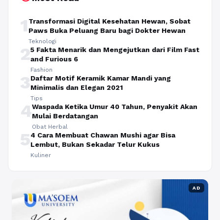
1
Transformasi Digital Kesehatan Hewan, Sobat
Paws Buka Peluang Baru bagi Dokter Hewan
Teknologi
2
5 Fakta Menarik dan Mengejutkan dari Film Fast
and Furious 6
Fashion
3
Daftar Motif Keramik Kamar Mandi yang
Minimalis dan Elegan 2021
Tips
4
Waspada Ketika Umur 40 Tahun, Penyakit Akan
Mulai Berdatangan
Obat Herbal
5
4 Cara Membuat Chawan Mushi agar Bisa
Lembut, Bukan Sekadar Telur Kukus
Kuliner
AD