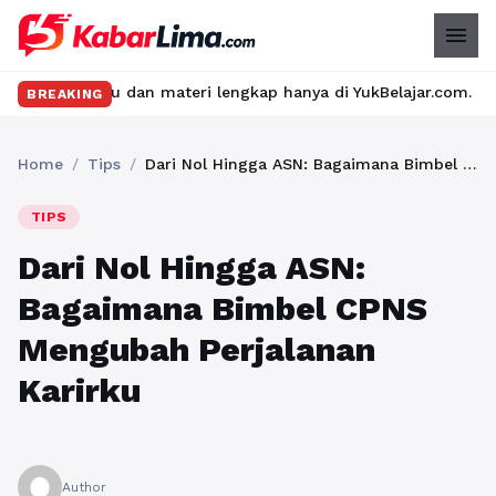
menu
ru dan materi lengkap hanya di YukBelajar.com. Mulai langkah su
BREAKING
Home
/
Tips
/
Dari Nol Hingga ASN: Bagaimana Bimbel CPNS Mengubah Perjalanan Karirku
TIPS
Dari Nol Hingga ASN:
Bagaimana Bimbel CPNS
Mengubah Perjalanan
Karirku
Author