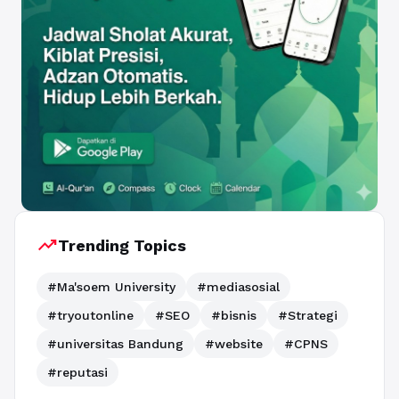
trending_up
Trending Topics
#Ma'soem University
#mediasosial
#tryoutonline
#SEO
#bisnis
#Strategi
#universitas Bandung
#website
#CPNS
#reputasi