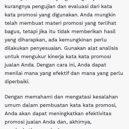
kurangnya pengujian dan evaluasi dari kata
kata promosi yang digunakan. Anda mungkin
telah membuat materi promosi yang terlihat
bagus, tetapi jika itu tidak memberikan hasil
yang diharapkan, ada kemungkinan perlu
dilakukan penyesuaian. Gunakan alat analisis
untuk mengukur kinerja kata kata promosi
jualan Anda. Dengan cara ini, Anda dapat
menilai mana yang efektif dan mana yang perlu
diperbaiki.
Dengan memahami dan mengatasi kesalahan
umum dalam pembuatan kata kata promosi,
Anda akan dapat meningkatkan efektivitas
promosi jualan Anda dan, akhirnya,