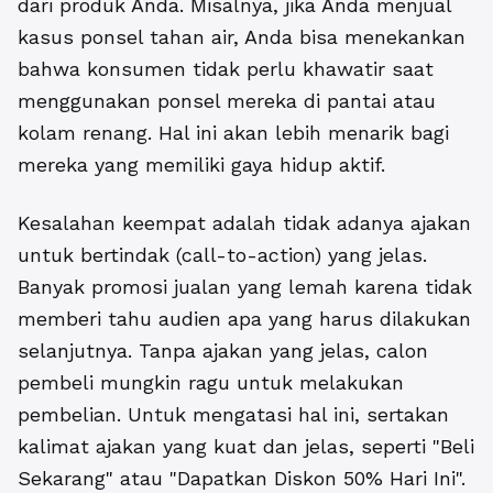
dari produk Anda. Misalnya, jika Anda menjual
kasus ponsel tahan air, Anda bisa menekankan
bahwa konsumen tidak perlu khawatir saat
menggunakan ponsel mereka di pantai atau
kolam renang. Hal ini akan lebih menarik bagi
mereka yang memiliki gaya hidup aktif.
Kesalahan keempat adalah tidak adanya ajakan
untuk bertindak (call-to-action) yang jelas.
Banyak promosi jualan yang lemah karena tidak
memberi tahu audien apa yang harus dilakukan
selanjutnya. Tanpa ajakan yang jelas, calon
pembeli mungkin ragu untuk melakukan
pembelian. Untuk mengatasi hal ini, sertakan
kalimat ajakan yang kuat dan jelas, seperti "Beli
Sekarang" atau "Dapatkan Diskon 50% Hari Ini".