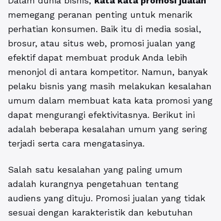
Dalam dunia bisnis,
kata kata promosi jualan
memegang peranan penting untuk menarik
perhatian konsumen. Baik itu di media sosial,
brosur, atau situs web, promosi jualan yang
efektif dapat membuat produk Anda lebih
menonjol di antara kompetitor. Namun, banyak
pelaku bisnis yang masih melakukan kesalahan
umum dalam membuat kata kata promosi yang
dapat mengurangi efektivitasnya. Berikut ini
adalah beberapa kesalahan umum yang sering
terjadi serta cara mengatasinya.
Salah satu kesalahan yang paling umum
adalah kurangnya pengetahuan tentang
audiens yang dituju. Promosi jualan yang tidak
sesuai dengan karakteristik dan kebutuhan