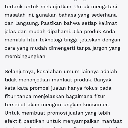
tertarik untuk melanjutkan. Untuk mengatasi
masalah ini, gunakan bahasa yang sederhana
dan langsung. Pastikan bahwa setiap kalimat
jelas dan mudah dipahami. Jika produk Anda
memiliki fitur teknologi tinggi, jelaskan dengan
cara yang mudah dimengerti tanpa jargon yang
membingungkan.
Selanjutnya, kesalahan umum lainnya adalah
tidak menonjolkan manfaat produk. Banyak
kata kata promosi jualan hanya fokus pada
fitur tanpa menjelaskan bagaimana fitur
tersebut akan menguntungkan konsumen.
Untuk membuat promosi jualan yang lebih
efektif, pastikan untuk menyampaikan manfaat