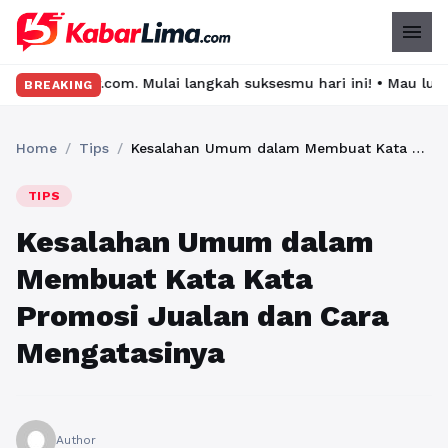
menu
.com. Mulai langkah suksesmu hari ini! • Mau lulus? Latih dirim
BREAKING
Home
/
Tips
/
Kesalahan Umum dalam Membuat Kata Kata Promosi Jualan dan Cara Mengatasinya
TIPS
Kesalahan Umum dalam
Membuat Kata Kata
Promosi Jualan dan Cara
Mengatasinya
Author