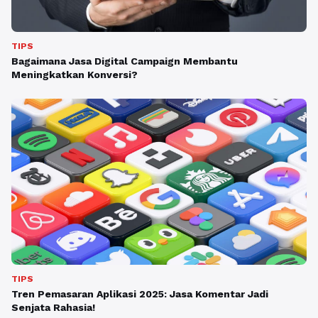
TIPS
Bagaimana Jasa Digital Campaign Membantu
Meningkatkan Konversi?
TIPS
Tren Pemasaran Aplikasi 2025: Jasa Komentar Jadi
Senjata Rahasia!