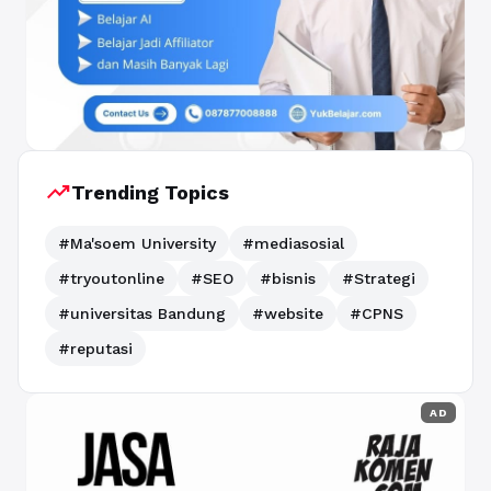
trending_up
Trending Topics
#Ma'soem University
#mediasosial
#tryoutonline
#SEO
#bisnis
#Strategi
#universitas Bandung
#website
#CPNS
#reputasi
AD