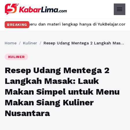
menu
 seru dan materi lengkap hanya di YukBelajar.com. Mulai langkah 
BREAKING
Home
/
Kuliner
/
Resep Udang Mentega 2 Langkah Masak: Lauk Makan Simpel untuk Menu Makan Siang Kuliner Nusantara
KULINER
Resep Udang Mentega 2
Langkah Masak: Lauk
Makan Simpel untuk Menu
Makan Siang Kuliner
Nusantara